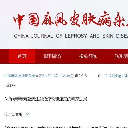
首页
期刊简介
投稿须知
联系
中国麻风皮肤病杂志
››
2021
,
Vol. 37
››
Issue (9)
: 610-613.
doi:
10.12144/zgmfs
• 综述 •
A型肉毒毒素微滴注射治疗玫瑰痤疮的研究进展
张二佳,林彤
Advances in microdroplet injections with botulinum toxin A for the treatmen