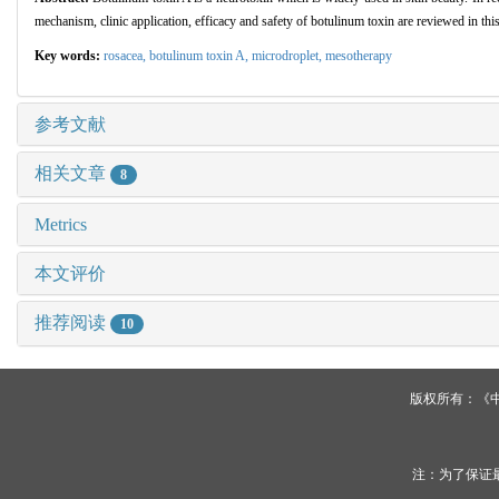
mechanism, clinic application, efficacy and safety of botulinum toxin are reviewed in this
Key words:
rosacea,
botulinum toxin A,
microdroplet,
mesotherapy
参考文献
相关文章
8
Metrics
本文评价
推荐阅读
10
版权所有：《
注：为了保证最